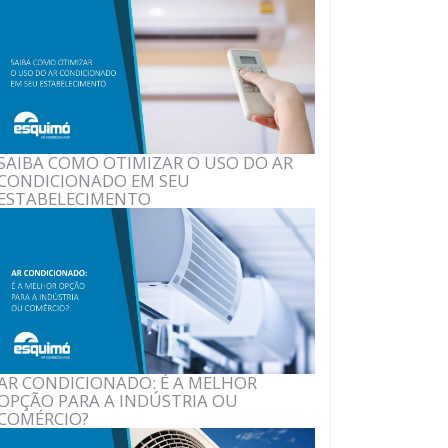
SAIBA COMO OTIMIZAR O USO DO AR
CONDICIONADO EM SEU
ESTABELECIMENTO
AR CONDICIONADO: É A MELHOR
OPÇÃO PARA A INDÚSTRIA OU
COMÉRCIO?