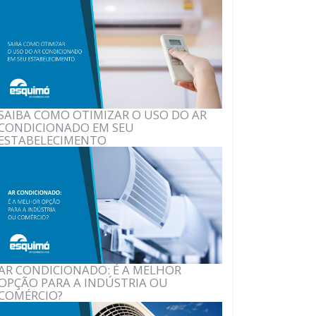
SAIBA COMO OTIMIZAR O USO DO AR
CONDICIONADO EM SEU
ESTABELECIMENTO
AR CONDICIONADO: É A MELHOR
OPÇÃO PARA A INDÚSTRIA OU
COMÉRCIO?