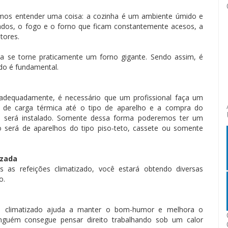
amos entender uma coisa: a cozinha é um ambiente úmido e
ados, o fogo e o forno que ficam constantemente acesos, a
tores.
ha se torne praticamente um forno gigante. Sendo assim, é
do é fundamental.
 adequadamente, é necessário que um profissional faça um
o de carga térmica até o tipo de aparelho e a compra do
e será instalado. Somente dessa forma poderemos ter um
o será de aparelhos do tipo piso-teto, cassete ou somente
izada
as refeições climatizado, você estará obtendo diversas
o.
e climatizado ajuda a manter o bom-humor e melhora o
ninguém consegue pensar direito trabalhando sob um calor